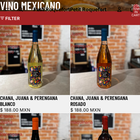
VINO MEXICANO
TOTA
Petit Roquefort
Petit Roquefort
ITEM
IN
CART
FILTER
0
Chana,
Chana,
Juana
Juana
&
&
Perengana
Perengana
blanco
rosado
CHANA, JUANA & PERENGANA
CHANA, JUANA & PERENGANA
BLANCO
ROSADO
$ 188.00 MXN
$ 188.00 MXN
Chana,
La
Juana
maquinaria
&
Perengana
tinto