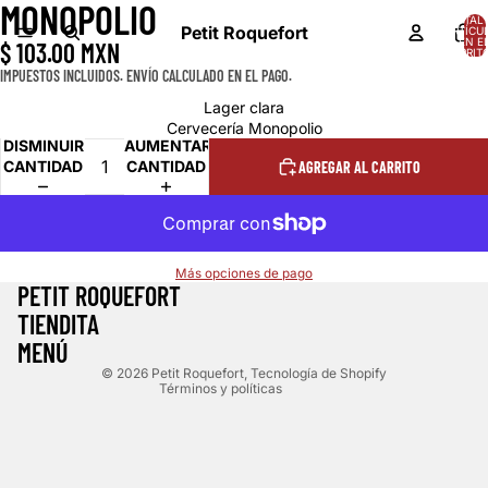
MONOPOLIO
ABRIR
TOTAL 
IMAGEN
Petit Roquefort
ARTÍCU
EN E
$ 103.00 MXN
A
CARRITO
PANTALLA
IMPUESTOS INCLUIDOS. ENVÍO CALCULADO EN EL PAGO.
COMPLETA
Lager clara
Cervecería Monopolio
DISMINUIR
AUMENTAR
CANTIDAD
CANTIDAD
AGREGAR AL CARRITO
Política de reembolso
Más opciones de pago
PETIT ROQUEFORT
Política de privacidad
TIENDITA
Términos del servicio
MENÚ
Política de envío
© 2026
Petit Roquefort
,
Tecnología de Shopify
Términos y políticas