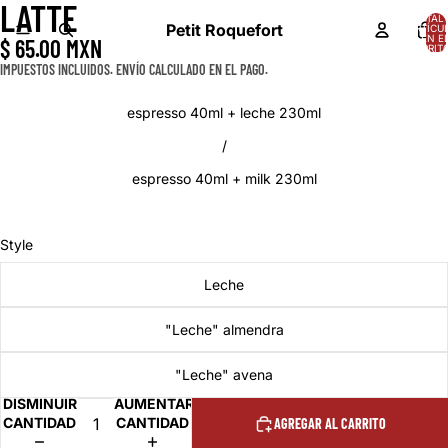
LATTE
ABRIR
TOTAL 
IMAGEN
Petit Roquefort
ARTÍCU
EN E
$ 65.00 MXN
A
CARRITO
PANTALLA
IMPUESTOS INCLUIDOS. ENVÍO CALCULADO EN EL PAGO.
COMPLETA
espresso 40ml + leche 230ml
/
espresso 40ml + milk 230ml
Style
Leche
"Leche" almendra
"Leche" avena
DISMINUIR
AUMENTAR
CANTIDAD
CANTIDAD
AGREGAR AL CARRITO