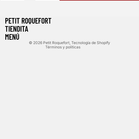
Política de reembolso
PETIT ROQUEFORT
Política de privacidad
TIENDITA
Términos del servicio
MENÚ
Política de envío
© 2026
Petit Roquefort
,
Tecnología de Shopify
Términos y políticas