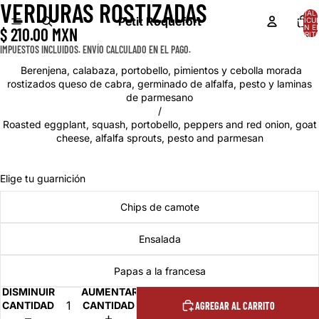
VERDURAS ROSTIZADAS
ABRIR
TOTAL 
IMAGEN
Petit Roquefort
ARTÍCU
EN E
$ 210.00 MXN
A
CARRITO
PANTALLA
IMPUESTOS INCLUIDOS. ENVÍO CALCULADO EN EL PAGO.
COMPLETA
Berenjena, calabaza, portobello, pimientos y cebolla morada
rostizados queso de cabra, germinado de alfalfa, pesto y laminas
de parmesano
/
Roasted eggplant, squash, portobello, peppers and red onion, goat
cheese, alfalfa sprouts, pesto and parmesan
Elige tu guarnición
Chips de camote
Ensalada
Papas a la francesa
DISMINUIR
AUMENTAR
CANTIDAD
CANTIDAD
AGREGAR AL CARRITO