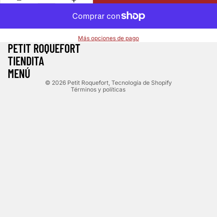
Política de reembolso
Más opciones de pago
PETIT ROQUEFORT
Política de privacidad
TIENDITA
Términos del servicio
MENÚ
Política de envío
© 2026
Petit Roquefort
,
Tecnología de Shopify
Términos y políticas