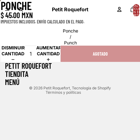
PONCHE
ABRIR
TOTAL 
Petit Roquefort
ARTÍCU
IMAGEN
EN E
$ 45.00 MXN
A
CARRITO
PANTALLA
IMPUESTOS INCLUIDOS. ENVÍO CALCULADO EN EL PAGO.
COMPLETA
Ponche
/
Punch
DISMINUIR
AUMENTAR
CANTIDAD
CANTIDAD
AGOTADO
Política de reembolso
PETIT ROQUEFORT
Política de privacidad
TIENDITA
Términos del servicio
MENÚ
Política de envío
© 2026
Petit Roquefort
,
Tecnología de Shopify
Términos y políticas