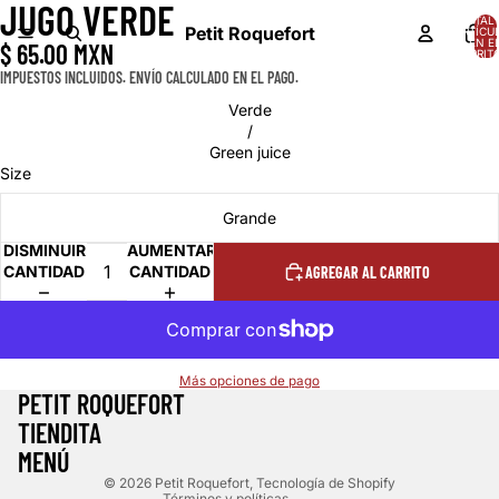
JUGO VERDE
ABRIR
TOTAL 
IMAGEN
Petit Roquefort
ARTÍCU
EN E
$ 65.00 MXN
A
CARRITO
PANTALLA
IMPUESTOS INCLUIDOS. ENVÍO CALCULADO EN EL PAGO.
COMPLETA
Verde
/
Green juice
Size
Grande
DISMINUIR
AUMENTAR
CANTIDAD
CANTIDAD
AGREGAR AL CARRITO
Política de reembolso
Más opciones de pago
PETIT ROQUEFORT
Política de privacidad
TIENDITA
Términos del servicio
MENÚ
Política de envío
© 2026
Petit Roquefort
,
Tecnología de Shopify
Términos y políticas