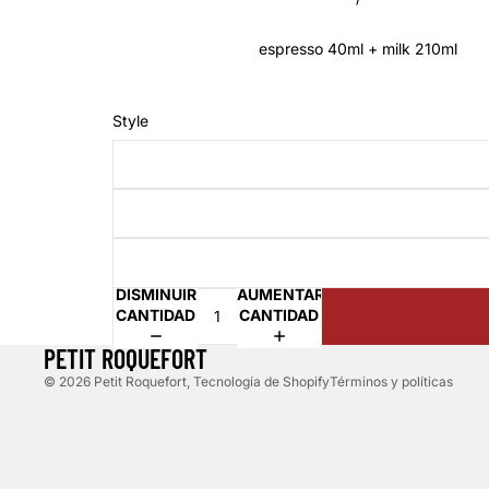
espresso 40ml + milk 210ml
Style
Política de reembolso
Política de privacidad
DISMINUIR
AUMENTAR
Términos del servicio
CANTIDAD
CANTIDAD
Política de envío
PETIT ROQUEFORT
© 2026
Petit Roquefort
,
Tecnología de Shopify
Términos y políticas